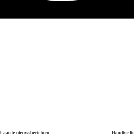
L
aatste nieuwsberichten
Handige li