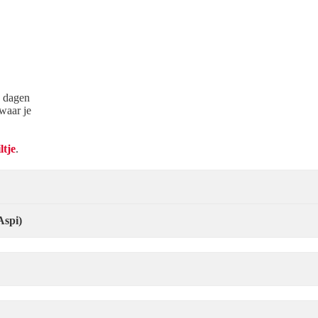
d dagen
 waar je
ltje
.
Aspi)