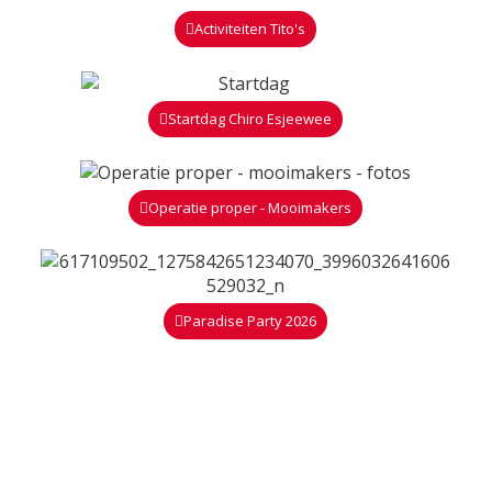
Activiteiten Tito's
Startdag Chiro Esjeewee
Operatie proper - Mooimakers
Paradise Party 2026