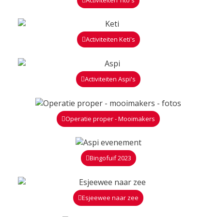
Activiteiten Keti's
Activiteiten Aspi's
Operatie proper - Mooimakers
Bingofuif 2023
Esjeewee naar zee