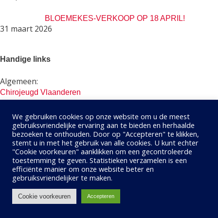
BLOEMEKES-VERKOOP OP 18 APRIL!
31 maart 2026
Handige links
Algemeen:
Chirojeugd Vlaanderen
Gewest Demerdal
De Banier
(Chirowinkel)
We gebruiken cookies op onze website om u de meest
De Hopper
(Scoutswinkel)
gebruiksvriendelijke ervaring aan te bieden en herhaalde
bezoeken te onthouden. Door op "Accepteren" te klikken,
Uit in Vlaanderen
(Onze evenementen)
stemt u in met het gebruik van alle cookies. U kunt echter
"Cookie voorkeuren" aanklikken om een ​​gecontroleerde
Jeugdverenigingen in Tielt-Winge:
toestemming te geven. Statistieken verzamelen is een
Chiro Jevati
(Tielt)
efficiënte manier om onze website beter en
gebruiksvriendelijker te maken.
Scouts Houwaart
KLJ Meensel-Kiezegem
Cookie voorkeuren
Accepteren
Gemeente Tielt-Winge: