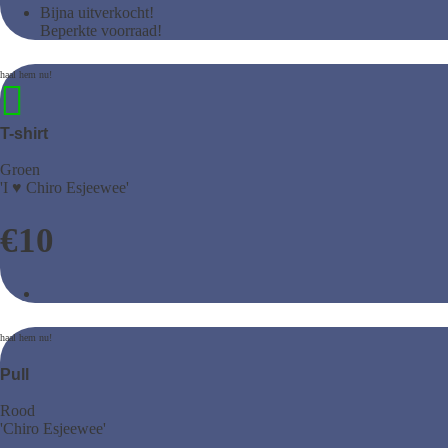
Bijna uitverkocht!
Beperkte voorraad!
T-shirt
Groen
'I ♥ Chiro Esjeewee'
€
10
Pull
Rood
'Chiro Esjeewee'