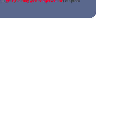
je (
groepsleiding@chiroesjeewee.be
) of spreek