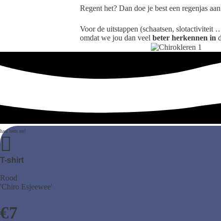
Regent het? Dan doe je best een regenjas aan
Voor de uitstappen (schaatsen, slotactiviteit
omdat we jou dan veel
beter herkennen in
T-shirt
Rood
'Chiro Esjeewee'
€
7