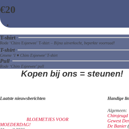
€
20
T-shirt
Rode ‘Chiro Esjeewee’ T-shirt –
Bijna uitverkocht, beperkte voorraad!
T-shirt
Groene ‘I ♥ Chiro Esjeewee’ T-shirt
Pull
Rode ‘Chiro Esjeewee’ pull
Kopen bij ons =
steunen!
L
aatste nieuwsberichten
Handige li
Algemeen:
Chirojeugd
BLOEMETJES VOOR
Gewest De
MOEDERDAG!
De Banier