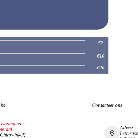
€7
€10
€20
nks
Contacteer ons
 Vlaanderen
Adres:
merdal
Leuvense
(Chirowinkel)