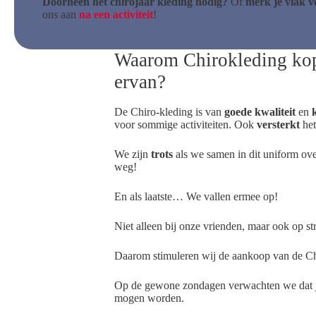
Doorheen het chirojaar kleding nodig?
Of
merk je vlak v
ons aan
na een activiteit
!
Waarom Chirokleding kop
ervan?
De Chiro-kleding is van
goede kwaliteit
en
voor sommige activiteiten. Ook
versterkt
he
We zijn
trots
als we samen in dit uniform ov
weg!
En als laatste… We vallen ermee op!
Niet alleen bij onze vrienden, maar ook op stra
Daarom stimuleren wij de aankoop van de Ch
Op de gewone zondagen verwachten we dat je 
mogen worden.