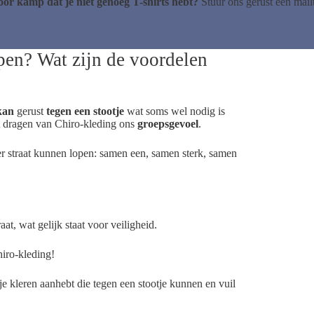
oor kamp dat je niet genoeg T-shirts hebt?
Stuur ons gerust een mailt
en? Wat zijn de voordelen
kan
gerust
tegen een stootje
wat soms wel nodig is
t dragen van Chiro-kleding ons
groepsgevoel
.
er straat kunnen lopen: samen een, samen sterk, samen
at, wat gelijk staat voor veiligheid.
iro-kleding!
kleren aanhebt die tegen een stootje kunnen en vuil