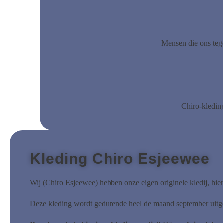
Mensen die ons teg
Chiro-kleding
Kleding Chiro Esjeewee
Wij (Chiro Esjeewee) hebben onze eigen originele kledij, hier
Deze kleding wordt gedurende heel de maand september uitge