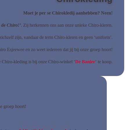
Moet je per se Chirokledij aanhebben? Neen!
 de Chiro!’
. Zij herkennen ons aan onze unieke Chiro-kleren.
zichzelf zijn, vandaar de term Chiro-kleren en geen ‘uniform’.
hiro Esjeewee en zo weet iedereen dat jij bij onze groep hoort!
 Chiro-kleding is bij onze Chiro-winkel ‘
De Banier
‘ te koop.
ze groep hoort!