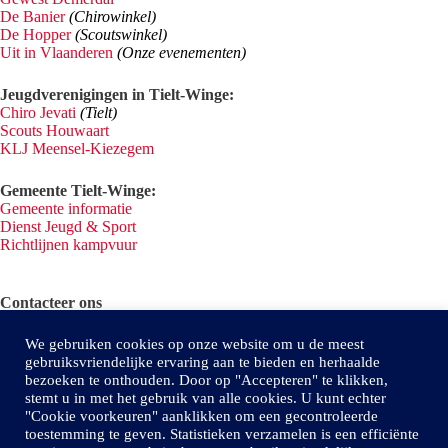
De Banier
(Chirowinkel)
De Hopper
(Scoutswinkel)
Uit in Vlaanderen
(Onze evenementen)
Jeugdverenigingen in Tielt-Winge:
Chiro Jevati
(Tielt)
Scouts Houwaart
KLJ Meensel-Kiezegem
Gemeente Tielt-Winge:
Gemeente informatie
Dienst Jeugd & Sport
Richtlijnen kampvuur
Contacteer ons
We gebruiken cookies op onze website om u de meest
gebruiksvriendelijke ervaring aan te bieden en herhaalde
bezoeken te onthouden. Door op "Accepteren" te klikken,
Adres:
stemt u in met het gebruik van alle cookies. U kunt echter
Leuvensesteenweg 183, 3390 Sint-Joris-Winge
"Cookie voorkeuren" aanklikken om een ​​gecontroleerde
Email Chiro:
toestemming te geven. Statistieken verzamelen is een efficiënte