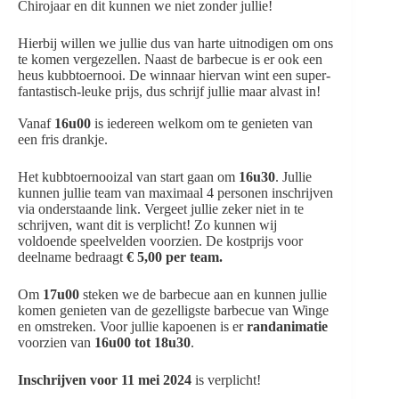
Chirojaar en dit kunnen we niet zonder jullie!
Hierbij willen we jullie dus van harte uitnodigen om ons
te komen vergezellen. Naast de barbecue is er ook een
heus kubbtoernooi. De winnaar hiervan wint een super-
fantastisch-leuke prijs, dus schrijf jullie maar alvast in!
Vanaf
16u00
is iedereen welkom om te genieten van
een fris drankje.
Het kubbtoernooizal van start gaan om
16u30
. Jullie
kunnen jullie team van maximaal 4 personen inschrijven
via onderstaande link. Vergeet jullie zeker niet in te
schrijven, want dit is verplicht! Zo kunnen wij
voldoende speelvelden voorzien. De kostprijs voor
deelname bedraagt
€ 5,00 per team.
Om
17u00
steken we de barbecue aan en kunnen jullie
komen genieten van de gezelligste barbecue van Winge
en omstreken. Voor jullie kapoenen is er
randanimatie
voorzien van
16u00 tot 18u30
.
Inschrijven voor 11 mei 2024
is verplicht!